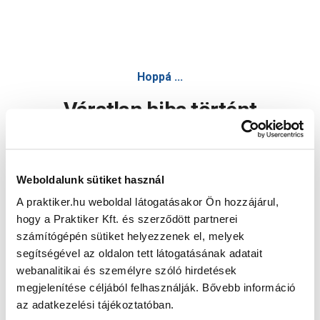
Hoppá ...
Váratlan hiba történt
Dolgozunk a hiba javításán. Egy kis türelmet kérünk.
Weboldalunk sütiket használ
A praktiker.hu weboldal látogatásakor Ön hozzájárul,
Oldal újratöltése
hogy a Praktiker Kft. és szerződött partnerei
számítógépén sütiket helyezzenek el, melyek
segítségével az oldalon tett látogatásának adatait
webanalitikai és személyre szóló hirdetések
megjelenítése céljából felhasználják. Bővebb információ
az adatkezelési tájékoztatóban.