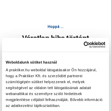
Hoppá ...
Váratlan hiba történt
Dolgozunk a hiba javításán. Egy kis türelmet kérünk.
Weboldalunk sütiket használ
A praktiker.hu weboldal látogatásakor Ön hozzájárul,
Oldal újratöltése
hogy a Praktiker Kft. és szerződött partnerei
számítógépén sütiket helyezzenek el, melyek
segítségével az oldalon tett látogatásának adatait
webanalitikai és személyre szóló hirdetések
megjelenítése céljából felhasználják. Bővebb információ
az adatkezelési tájékoztatóban.