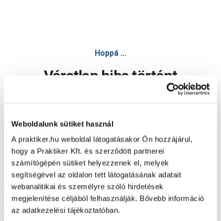
Hoppá ...
Váratlan hiba történt
Dolgozunk a hiba javításán. Egy kis türelmet kérünk.
Weboldalunk sütiket használ
A praktiker.hu weboldal látogatásakor Ön hozzájárul,
Oldal újratöltése
hogy a Praktiker Kft. és szerződött partnerei
számítógépén sütiket helyezzenek el, melyek
segítségével az oldalon tett látogatásának adatait
webanalitikai és személyre szóló hirdetések
megjelenítése céljából felhasználják. Bővebb információ
az adatkezelési tájékoztatóban.