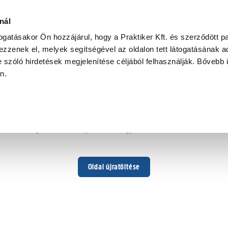
nál
togatásakor Ön hozzájárul, hogy a Praktiker Kft. és szerződött pa
zzenek el, melyek segítségével az oldalon tett látogatásának ad
 szóló hirdetések megjelenítése céljából felhasználják. Bővebb 
Hoppá ...
an.
Váratlan hiba történt
Dolgozunk a hiba javításán. Egy kis türelmet kérünk.
Oldal újratöltése