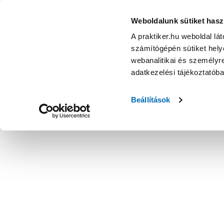
Weboldalunk sütiket hasz
A praktiker.hu weboldal lá
számítógépén sütiket helye
webanalitikai és személyre
adatkezelési tájékoztatób
Beállítások