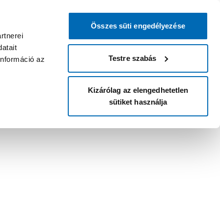
Összes süti engedélyezése
rtnerei
atait
Testre szabás
információ az
Kizárólag az elengedhetetlen
sütiket használja