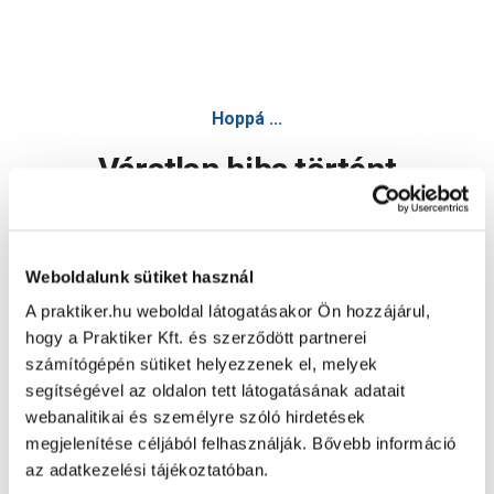
Hoppá ...
Váratlan hiba történt
Dolgozunk a hiba javításán. Egy kis türelmet kérünk.
Weboldalunk sütiket használ
A praktiker.hu weboldal látogatásakor Ön hozzájárul,
Oldal újratöltése
hogy a Praktiker Kft. és szerződött partnerei
számítógépén sütiket helyezzenek el, melyek
segítségével az oldalon tett látogatásának adatait
webanalitikai és személyre szóló hirdetések
megjelenítése céljából felhasználják. Bővebb információ
az adatkezelési tájékoztatóban.