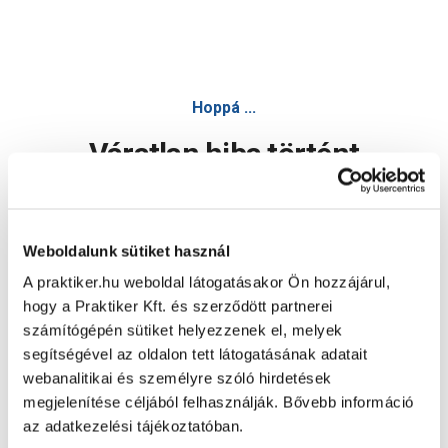
Hoppá ...
Váratlan hiba történt
Dolgozunk a hiba javításán. Egy kis türelmet kérünk.
Weboldalunk sütiket használ
A praktiker.hu weboldal látogatásakor Ön hozzájárul,
Oldal újratöltése
hogy a Praktiker Kft. és szerződött partnerei
számítógépén sütiket helyezzenek el, melyek
segítségével az oldalon tett látogatásának adatait
webanalitikai és személyre szóló hirdetések
megjelenítése céljából felhasználják. Bővebb információ
az adatkezelési tájékoztatóban.