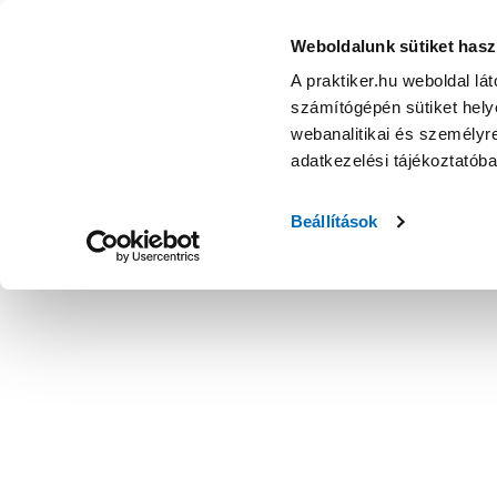
Weboldalunk sütiket hasz
A praktiker.hu weboldal lá
számítógépén sütiket helye
webanalitikai és személyre
adatkezelési tájékoztatób
Beállítások