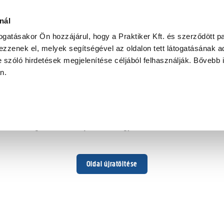
nál
togatásakor Ön hozzájárul, hogy a Praktiker Kft. és szerződött pa
zzenek el, melyek segítségével az oldalon tett látogatásának ad
 szóló hirdetések megjelenítése céljából felhasználják. Bővebb 
Hoppá ...
an.
Váratlan hiba történt
Dolgozunk a hiba javításán. Egy kis türelmet kérünk.
Oldal újratöltése