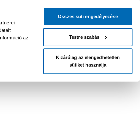
Összes süti engedélyezése
rtnerei
atait
Testre szabás
információ az
Kizárólag az elengedhetetlen
sütiket használja