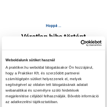
Hoppá ...
Váratlan hiba történt
Dolgozunk a hiba javításán. Egy kis türelmet kérünk.
Weboldalunk sütiket használ
A praktiker.hu weboldal látogatásakor Ön hozzájárul,
Oldal újratöltése
hogy a Praktiker Kft. és szerződött partnerei
számítógépén sütiket helyezzenek el, melyek
segítségével az oldalon tett látogatásának adatait
webanalitikai és személyre szóló hirdetések
megjelenítése céljából felhasználják. Bővebb információ
az adatkezelési tájékoztatóban.