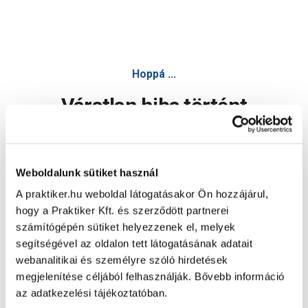
Hoppá ...
Váratlan hiba történt
Dolgozunk a hiba javításán. Egy kis türelmet kérünk.
Weboldalunk sütiket használ
A praktiker.hu weboldal látogatásakor Ön hozzájárul,
Oldal újratöltése
hogy a Praktiker Kft. és szerződött partnerei
számítógépén sütiket helyezzenek el, melyek
segítségével az oldalon tett látogatásának adatait
webanalitikai és személyre szóló hirdetések
megjelenítése céljából felhasználják. Bővebb információ
az adatkezelési tájékoztatóban.