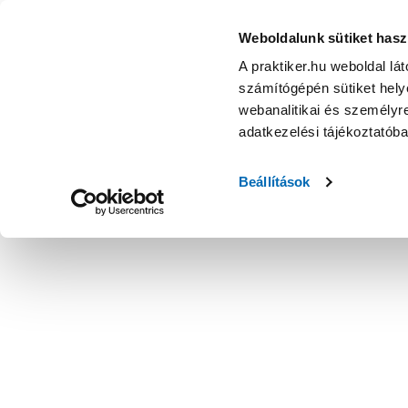
Weboldalunk sütiket hasz
A praktiker.hu weboldal lá
számítógépén sütiket helye
webanalitikai és személyre
adatkezelési tájékoztatób
Beállítások