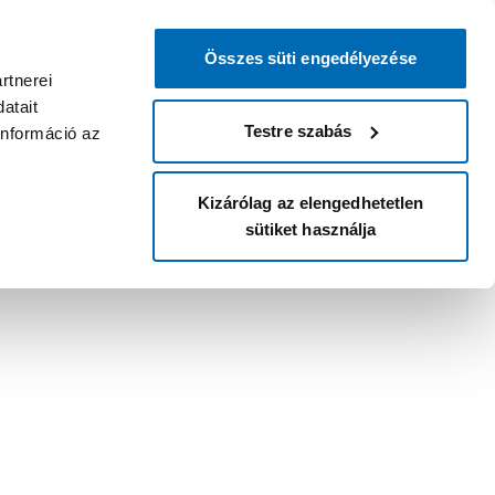
Összes süti engedélyezése
rtnerei
atait
Testre szabás
információ az
Kizárólag az elengedhetetlen
sütiket használja