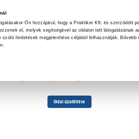
nál
togatásakor Ön hozzájárul, hogy a Praktiker Kft. és szerződött pa
zzenek el, melyek segítségével az oldalon tett látogatásának ad
 szóló hirdetések megjelenítése céljából felhasználják. Bővebb 
Hoppá ...
an.
Váratlan hiba történt
Dolgozunk a hiba javításán. Egy kis türelmet kérünk.
Oldal újratöltése