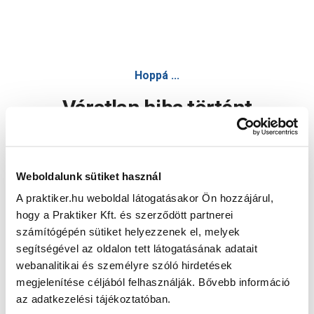
Hoppá ...
Váratlan hiba történt
Dolgozunk a hiba javításán. Egy kis türelmet kérünk.
Weboldalunk sütiket használ
A praktiker.hu weboldal látogatásakor Ön hozzájárul,
Oldal újratöltése
hogy a Praktiker Kft. és szerződött partnerei
számítógépén sütiket helyezzenek el, melyek
segítségével az oldalon tett látogatásának adatait
webanalitikai és személyre szóló hirdetések
megjelenítése céljából felhasználják. Bővebb információ
az adatkezelési tájékoztatóban.