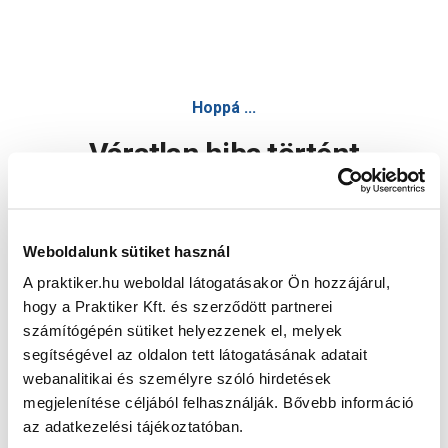
Hoppá ...
Váratlan hiba történt
Dolgozunk a hiba javításán. Egy kis türelmet kérünk.
Weboldalunk sütiket használ
A praktiker.hu weboldal látogatásakor Ön hozzájárul,
Oldal újratöltése
hogy a Praktiker Kft. és szerződött partnerei
számítógépén sütiket helyezzenek el, melyek
segítségével az oldalon tett látogatásának adatait
webanalitikai és személyre szóló hirdetések
megjelenítése céljából felhasználják. Bővebb információ
az adatkezelési tájékoztatóban.