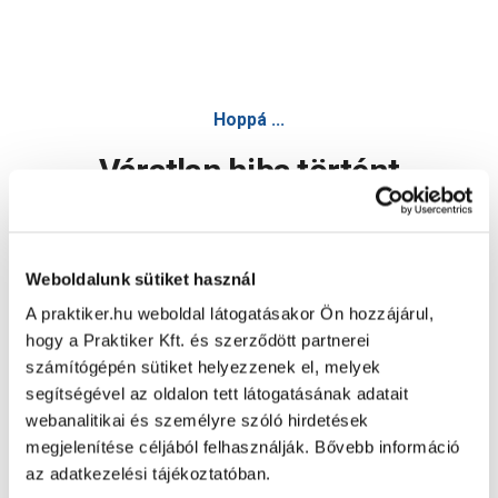
Hoppá ...
Váratlan hiba történt
Dolgozunk a hiba javításán. Egy kis türelmet kérünk.
Weboldalunk sütiket használ
A praktiker.hu weboldal látogatásakor Ön hozzájárul,
Oldal újratöltése
hogy a Praktiker Kft. és szerződött partnerei
számítógépén sütiket helyezzenek el, melyek
segítségével az oldalon tett látogatásának adatait
webanalitikai és személyre szóló hirdetések
megjelenítése céljából felhasználják. Bővebb információ
az adatkezelési tájékoztatóban.