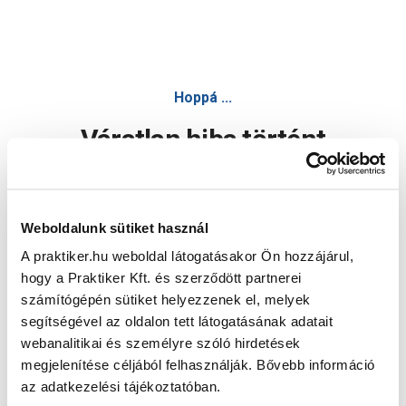
Hoppá ...
Váratlan hiba történt
Dolgozunk a hiba javításán. Egy kis türelmet kérünk.
Weboldalunk sütiket használ
A praktiker.hu weboldal látogatásakor Ön hozzájárul,
Oldal újratöltése
hogy a Praktiker Kft. és szerződött partnerei
számítógépén sütiket helyezzenek el, melyek
segítségével az oldalon tett látogatásának adatait
webanalitikai és személyre szóló hirdetések
megjelenítése céljából felhasználják. Bővebb információ
az adatkezelési tájékoztatóban.