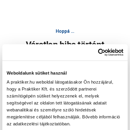
Hoppá ...
Váratlan hiba történt
Dolgozunk a hiba javításán. Egy kis türelmet kérünk.
Weboldalunk sütiket használ
A praktiker.hu weboldal látogatásakor Ön hozzájárul,
Oldal újratöltése
hogy a Praktiker Kft. és szerződött partnerei
számítógépén sütiket helyezzenek el, melyek
segítségével az oldalon tett látogatásának adatait
webanalitikai és személyre szóló hirdetések
megjelenítése céljából felhasználják. Bővebb információ
az adatkezelési tájékoztatóban.