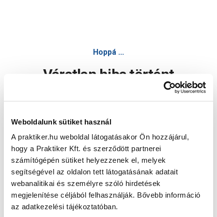
Hoppá ...
Váratlan hiba történt
Dolgozunk a hiba javításán. Egy kis türelmet kérünk.
Weboldalunk sütiket használ
A praktiker.hu weboldal látogatásakor Ön hozzájárul,
Oldal újratöltése
hogy a Praktiker Kft. és szerződött partnerei
számítógépén sütiket helyezzenek el, melyek
segítségével az oldalon tett látogatásának adatait
webanalitikai és személyre szóló hirdetések
megjelenítése céljából felhasználják. Bővebb információ
az adatkezelési tájékoztatóban.