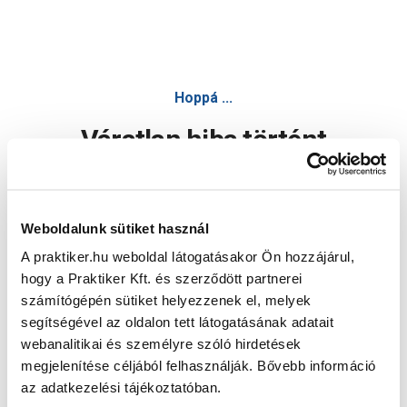
Hoppá ...
Váratlan hiba történt
Dolgozunk a hiba javításán. Egy kis türelmet kérünk.
Weboldalunk sütiket használ
A praktiker.hu weboldal látogatásakor Ön hozzájárul,
Oldal újratöltése
hogy a Praktiker Kft. és szerződött partnerei
számítógépén sütiket helyezzenek el, melyek
segítségével az oldalon tett látogatásának adatait
webanalitikai és személyre szóló hirdetések
megjelenítése céljából felhasználják. Bővebb információ
az adatkezelési tájékoztatóban.