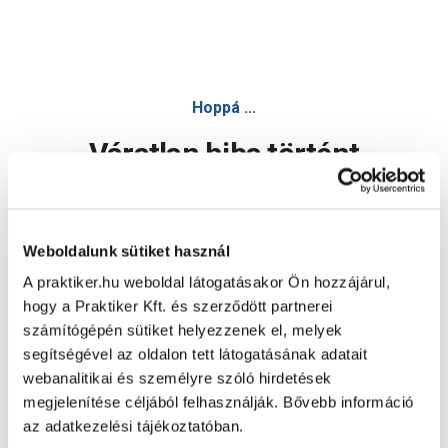
Hoppá ...
Váratlan hiba történt
Dolgozunk a hiba javításán. Egy kis türelmet kérünk.
Weboldalunk sütiket használ
A praktiker.hu weboldal látogatásakor Ön hozzájárul,
Oldal újratöltése
hogy a Praktiker Kft. és szerződött partnerei
számítógépén sütiket helyezzenek el, melyek
segítségével az oldalon tett látogatásának adatait
webanalitikai és személyre szóló hirdetések
megjelenítése céljából felhasználják. Bővebb információ
az adatkezelési tájékoztatóban.