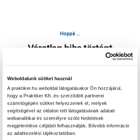
Hoppá ...
Váratlan hiba történt
Dolgozunk a hiba javításán. Egy kis türelmet kérünk.
Weboldalunk sütiket használ
A praktiker.hu weboldal látogatásakor Ön hozzájárul,
Oldal újratöltése
hogy a Praktiker Kft. és szerződött partnerei
számítógépén sütiket helyezzenek el, melyek
segítségével az oldalon tett látogatásának adatait
webanalitikai és személyre szóló hirdetések
megjelenítése céljából felhasználják. Bővebb információ
az adatkezelési tájékoztatóban.