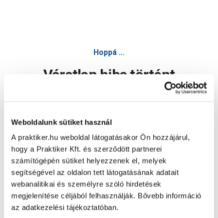
Hoppá ...
Váratlan hiba történt
Dolgozunk a hiba javításán. Egy kis türelmet kérünk.
Weboldalunk sütiket használ
A praktiker.hu weboldal látogatásakor Ön hozzájárul,
Oldal újratöltése
hogy a Praktiker Kft. és szerződött partnerei
számítógépén sütiket helyezzenek el, melyek
segítségével az oldalon tett látogatásának adatait
webanalitikai és személyre szóló hirdetések
megjelenítése céljából felhasználják. Bővebb információ
az adatkezelési tájékoztatóban.