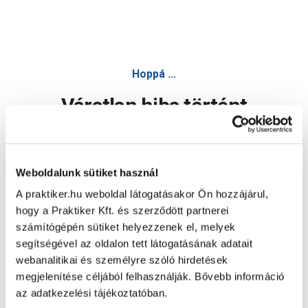
Hoppá ...
Váratlan hiba történt
Dolgozunk a hiba javításán. Egy kis türelmet kérünk.
Weboldalunk sütiket használ
A praktiker.hu weboldal látogatásakor Ön hozzájárul,
Oldal újratöltése
hogy a Praktiker Kft. és szerződött partnerei
számítógépén sütiket helyezzenek el, melyek
segítségével az oldalon tett látogatásának adatait
webanalitikai és személyre szóló hirdetések
megjelenítése céljából felhasználják. Bővebb információ
az adatkezelési tájékoztatóban.