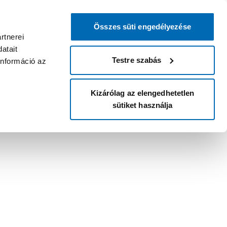
Összes süti engedélyezése
rtnerei
atait
Testre szabás
információ az
Kizárólag az elengedhetetlen
sütiket használja