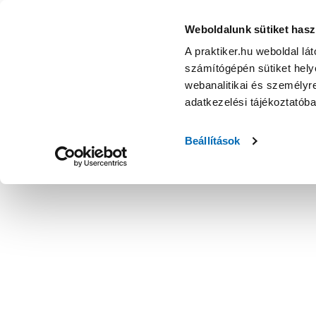
Weboldalunk sütiket hasz
A praktiker.hu weboldal lá
számítógépén sütiket helye
webanalitikai és személyre
adatkezelési tájékoztatób
Beállítások