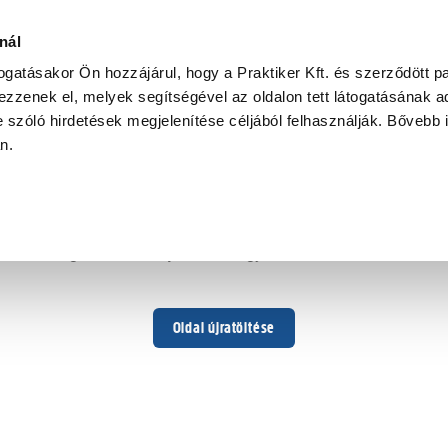
nál
togatásakor Ön hozzájárul, hogy a Praktiker Kft. és szerződött pa
zzenek el, melyek segítségével az oldalon tett látogatásának ad
 szóló hirdetések megjelenítése céljából felhasználják. Bővebb 
Hoppá ...
an.
Váratlan hiba történt
Dolgozunk a hiba javításán. Egy kis türelmet kérünk.
Oldal újratöltése