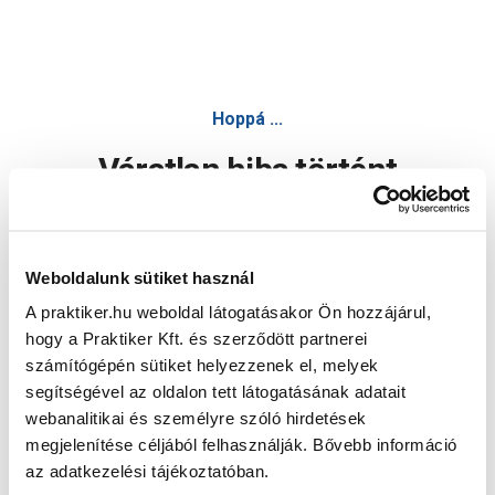
Hoppá ...
Váratlan hiba történt
Dolgozunk a hiba javításán. Egy kis türelmet kérünk.
Weboldalunk sütiket használ
A praktiker.hu weboldal látogatásakor Ön hozzájárul,
Oldal újratöltése
hogy a Praktiker Kft. és szerződött partnerei
számítógépén sütiket helyezzenek el, melyek
segítségével az oldalon tett látogatásának adatait
webanalitikai és személyre szóló hirdetések
megjelenítése céljából felhasználják. Bővebb információ
az adatkezelési tájékoztatóban.