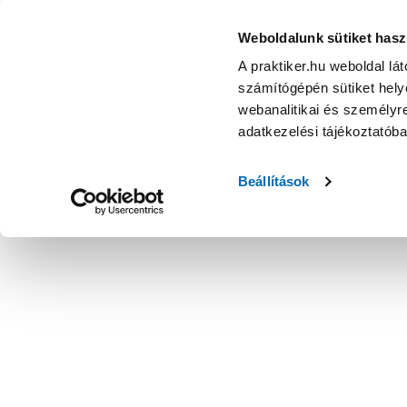
Weboldalunk sütiket hasz
A praktiker.hu weboldal lá
számítógépén sütiket helye
webanalitikai és személyre
adatkezelési tájékoztatób
Beállítások