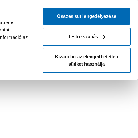
Összes süti engedélyezése
rtnerei
atait
Testre szabás
információ az
Kizárólag az elengedhetetlen
sütiket használja