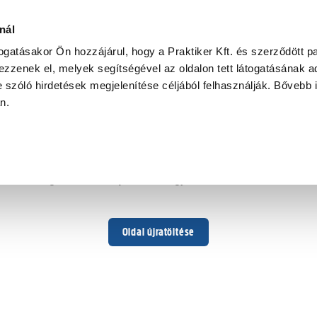
nál
togatásakor Ön hozzájárul, hogy a Praktiker Kft. és szerződött pa
zzenek el, melyek segítségével az oldalon tett látogatásának ad
 szóló hirdetések megjelenítése céljából felhasználják. Bővebb 
Hoppá ...
an.
Váratlan hiba történt
Dolgozunk a hiba javításán. Egy kis türelmet kérünk.
Oldal újratöltése