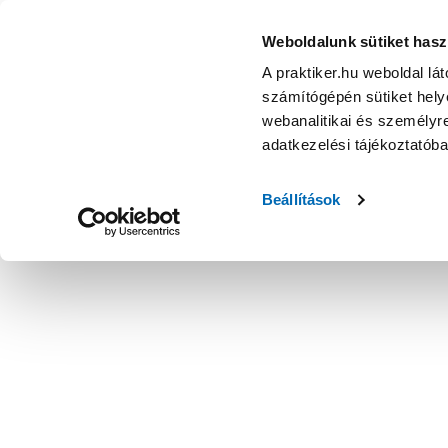
Weboldalunk sütiket hasz
A praktiker.hu weboldal lá
számítógépén sütiket helye
webanalitikai és személyre
adatkezelési tájékoztatób
Beállítások