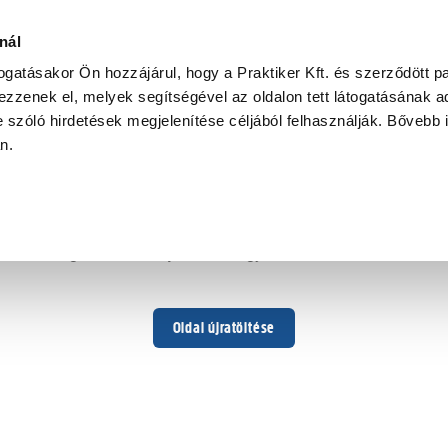
nál
togatásakor Ön hozzájárul, hogy a Praktiker Kft. és szerződött pa
zzenek el, melyek segítségével az oldalon tett látogatásának ad
 szóló hirdetések megjelenítése céljából felhasználják. Bővebb 
Hoppá ...
an.
Váratlan hiba történt
Dolgozunk a hiba javításán. Egy kis türelmet kérünk.
Oldal újratöltése