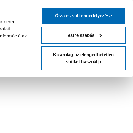
Összes süti engedélyezése
rtnerei
atait
Testre szabás
információ az
Kizárólag az elengedhetetlen
sütiket használja