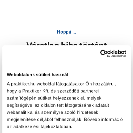
Hoppá ...
Váratlan hiba történt
Dolgozunk a hiba javításán. Egy kis türelmet kérünk.
Weboldalunk sütiket használ
A praktiker.hu weboldal látogatásakor Ön hozzájárul,
Oldal újratöltése
hogy a Praktiker Kft. és szerződött partnerei
számítógépén sütiket helyezzenek el, melyek
segítségével az oldalon tett látogatásának adatait
webanalitikai és személyre szóló hirdetések
megjelenítése céljából felhasználják. Bővebb információ
az adatkezelési tájékoztatóban.