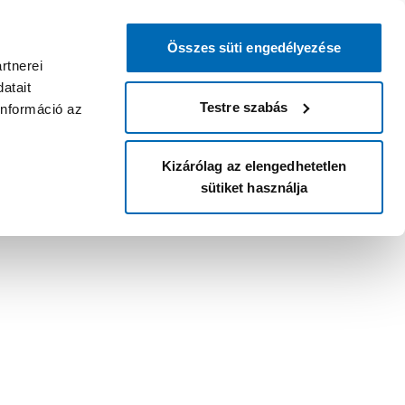
Összes süti engedélyezése
rtnerei
atait
Testre szabás
információ az
Kizárólag az elengedhetetlen
sütiket használja