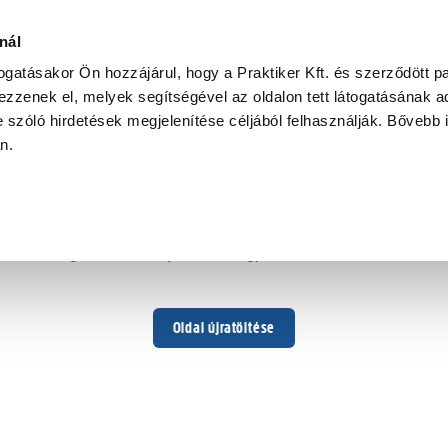
nál
togatásakor Ön hozzájárul, hogy a Praktiker Kft. és szerződött pa
zzenek el, melyek segítségével az oldalon tett látogatásának ad
 szóló hirdetések megjelenítése céljából felhasználják. Bővebb 
Hoppá ...
an.
Váratlan hiba történt
Dolgozunk a hiba javításán. Egy kis türelmet kérünk.
Oldal újratöltése