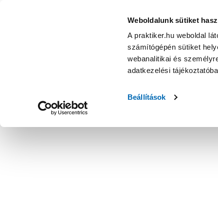
Weboldalunk sütiket hasz
A praktiker.hu weboldal lá
számítógépén sütiket helye
webanalitikai és személyre
adatkezelési tájékoztatób
Beállítások