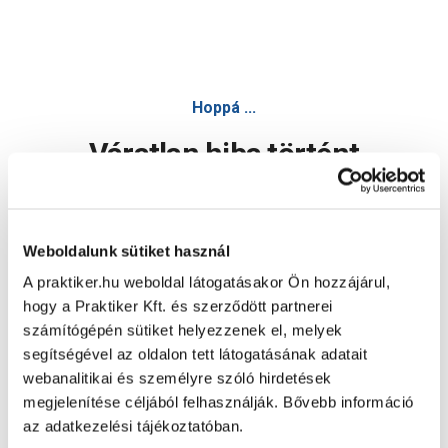
Hoppá ...
Váratlan hiba történt
Dolgozunk a hiba javításán. Egy kis türelmet kérünk.
Weboldalunk sütiket használ
A praktiker.hu weboldal látogatásakor Ön hozzájárul,
Oldal újratöltése
hogy a Praktiker Kft. és szerződött partnerei
számítógépén sütiket helyezzenek el, melyek
segítségével az oldalon tett látogatásának adatait
webanalitikai és személyre szóló hirdetések
megjelenítése céljából felhasználják. Bővebb információ
az adatkezelési tájékoztatóban.