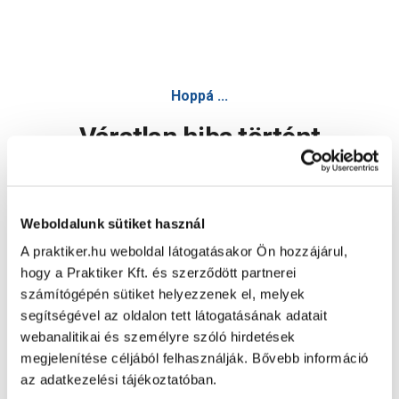
Hoppá ...
Váratlan hiba történt
Dolgozunk a hiba javításán. Egy kis türelmet kérünk.
Weboldalunk sütiket használ
A praktiker.hu weboldal látogatásakor Ön hozzájárul,
Oldal újratöltése
hogy a Praktiker Kft. és szerződött partnerei
számítógépén sütiket helyezzenek el, melyek
segítségével az oldalon tett látogatásának adatait
webanalitikai és személyre szóló hirdetések
megjelenítése céljából felhasználják. Bővebb információ
az adatkezelési tájékoztatóban.