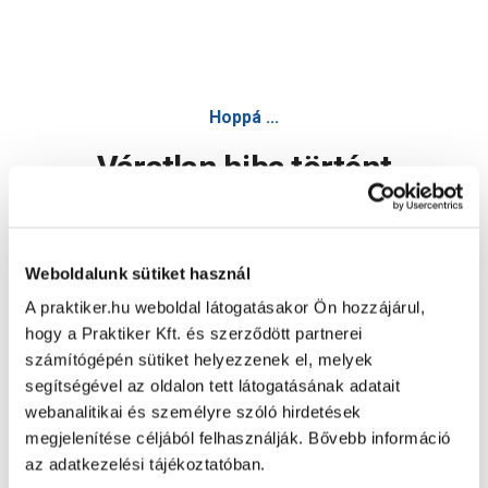
Hoppá ...
Váratlan hiba történt
Dolgozunk a hiba javításán. Egy kis türelmet kérünk.
Weboldalunk sütiket használ
A praktiker.hu weboldal látogatásakor Ön hozzájárul,
Oldal újratöltése
hogy a Praktiker Kft. és szerződött partnerei
számítógépén sütiket helyezzenek el, melyek
segítségével az oldalon tett látogatásának adatait
webanalitikai és személyre szóló hirdetések
megjelenítése céljából felhasználják. Bővebb információ
az adatkezelési tájékoztatóban.