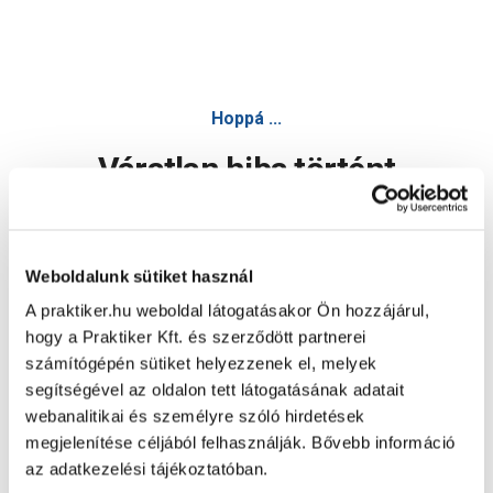
Hoppá ...
Váratlan hiba történt
Dolgozunk a hiba javításán. Egy kis türelmet kérünk.
Weboldalunk sütiket használ
A praktiker.hu weboldal látogatásakor Ön hozzájárul,
Oldal újratöltése
hogy a Praktiker Kft. és szerződött partnerei
számítógépén sütiket helyezzenek el, melyek
segítségével az oldalon tett látogatásának adatait
webanalitikai és személyre szóló hirdetések
megjelenítése céljából felhasználják. Bővebb információ
az adatkezelési tájékoztatóban.