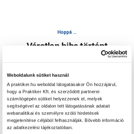
Hoppá ...
Váratlan hiba történt
Dolgozunk a hiba javításán. Egy kis türelmet kérünk.
Weboldalunk sütiket használ
A praktiker.hu weboldal látogatásakor Ön hozzájárul,
Oldal újratöltése
hogy a Praktiker Kft. és szerződött partnerei
számítógépén sütiket helyezzenek el, melyek
segítségével az oldalon tett látogatásának adatait
webanalitikai és személyre szóló hirdetések
megjelenítése céljából felhasználják. Bővebb információ
az adatkezelési tájékoztatóban.