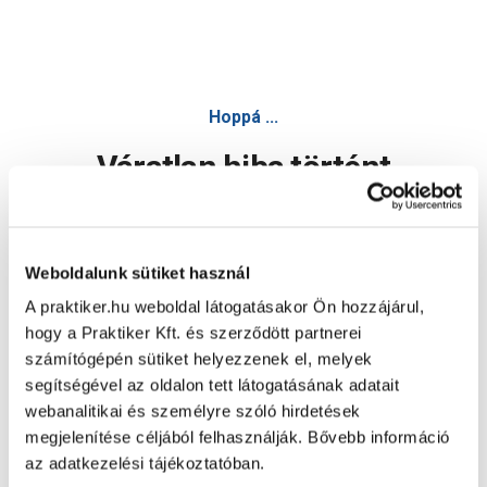
Hoppá ...
Váratlan hiba történt
Dolgozunk a hiba javításán. Egy kis türelmet kérünk.
Weboldalunk sütiket használ
A praktiker.hu weboldal látogatásakor Ön hozzájárul,
Oldal újratöltése
hogy a Praktiker Kft. és szerződött partnerei
számítógépén sütiket helyezzenek el, melyek
segítségével az oldalon tett látogatásának adatait
webanalitikai és személyre szóló hirdetések
megjelenítése céljából felhasználják. Bővebb információ
az adatkezelési tájékoztatóban.