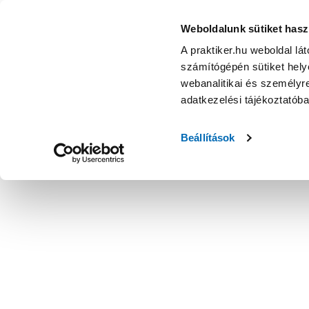
Avide nancy1 3d led mennyezeti lámpa 32w ip20 dimmer ka
Weboldalunk sütiket hasz
A praktiker.hu weboldal lá
számítógépén sütiket helye
webanalitikai és személyre
adatkezelési tájékoztatób
Beállítások