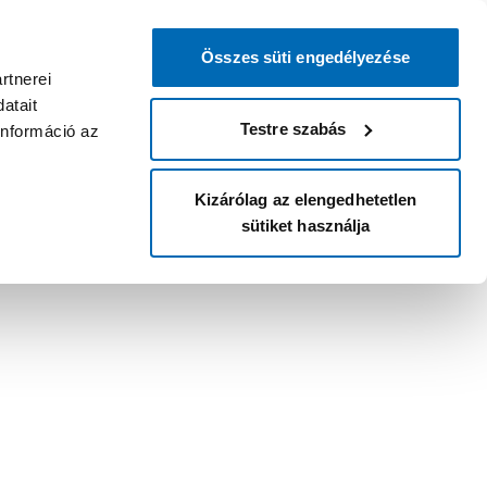
Összes süti engedélyezése
rtnerei
atait
Testre szabás
információ az
Kizárólag az elengedhetetlen
sütiket használja