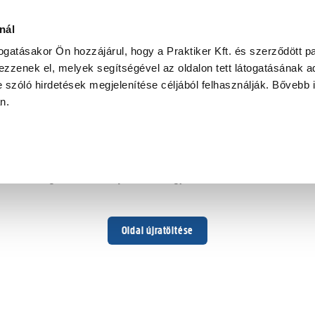
pcsolóval
nál
togatásakor Ön hozzájárul, hogy a Praktiker Kft. és szerződött pa
zzenek el, melyek segítségével az oldalon tett látogatásának ad
 szóló hirdetések megjelenítése céljából felhasználják. Bővebb 
Hoppá ...
an.
Váratlan hiba történt
Dolgozunk a hiba javításán. Egy kis türelmet kérünk.
Oldal újratöltése