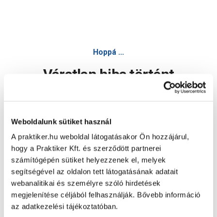
Hoppá ...
Váratlan hiba történt
Dolgozunk a hiba javításán. Egy kis türelmet kérünk.
Weboldalunk sütiket használ
A praktiker.hu weboldal látogatásakor Ön hozzájárul,
Oldal újratöltése
hogy a Praktiker Kft. és szerződött partnerei
számítógépén sütiket helyezzenek el, melyek
segítségével az oldalon tett látogatásának adatait
webanalitikai és személyre szóló hirdetések
megjelenítése céljából felhasználják. Bővebb információ
az adatkezelési tájékoztatóban.