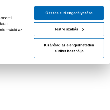
Összes süti engedélyezése
rtnerei
atait
Testre szabás
információ az
Kizárólag az elengedhetetlen
sütiket használja