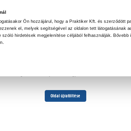
nál
togatásakor Ön hozzájárul, hogy a Praktiker Kft. és szerződött pa
zzenek el, melyek segítségével az oldalon tett látogatásának ad
 szóló hirdetések megjelenítése céljából felhasználják. Bővebb 
Hoppá ...
an.
Váratlan hiba történt
Dolgozunk a hiba javításán. Egy kis türelmet kérünk.
Oldal újratöltése