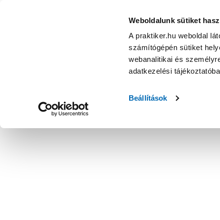
Weboldalunk sütiket hasz
A praktiker.hu weboldal lá
számítógépén sütiket helye
webanalitikai és személyre
adatkezelési tájékoztatób
Beállítások