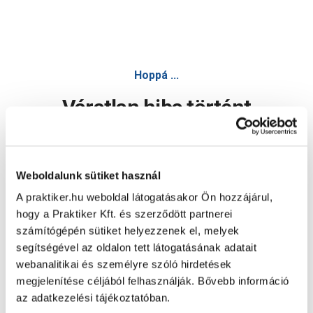
Hoppá ...
Váratlan hiba történt
Dolgozunk a hiba javításán. Egy kis türelmet kérünk.
Weboldalunk sütiket használ
A praktiker.hu weboldal látogatásakor Ön hozzájárul,
Oldal újratöltése
hogy a Praktiker Kft. és szerződött partnerei
számítógépén sütiket helyezzenek el, melyek
segítségével az oldalon tett látogatásának adatait
webanalitikai és személyre szóló hirdetések
megjelenítése céljából felhasználják. Bővebb információ
az adatkezelési tájékoztatóban.