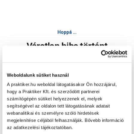
Hoppá ...
Váratlan hiba történt
Dolgozunk a hiba javításán. Egy kis türelmet kérünk.
Weboldalunk sütiket használ
A praktiker.hu weboldal látogatásakor Ön hozzájárul,
Oldal újratöltése
hogy a Praktiker Kft. és szerződött partnerei
számítógépén sütiket helyezzenek el, melyek
segítségével az oldalon tett látogatásának adatait
webanalitikai és személyre szóló hirdetések
megjelenítése céljából felhasználják. Bővebb információ
az adatkezelési tájékoztatóban.