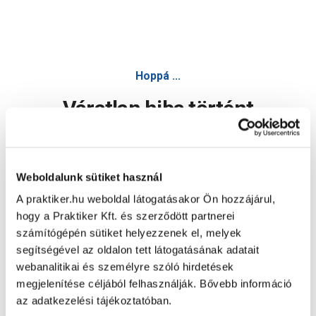
Hoppá ...
Váratlan hiba történt
Dolgozunk a hiba javításán. Egy kis türelmet kérünk.
Weboldalunk sütiket használ
A praktiker.hu weboldal látogatásakor Ön hozzájárul,
Oldal újratöltése
hogy a Praktiker Kft. és szerződött partnerei
számítógépén sütiket helyezzenek el, melyek
segítségével az oldalon tett látogatásának adatait
webanalitikai és személyre szóló hirdetések
megjelenítése céljából felhasználják. Bővebb információ
az adatkezelési tájékoztatóban.