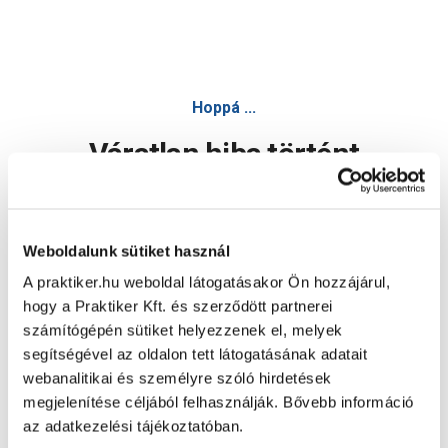
Hoppá ...
Váratlan hiba történt
Dolgozunk a hiba javításán. Egy kis türelmet kérünk.
Weboldalunk sütiket használ
A praktiker.hu weboldal látogatásakor Ön hozzájárul,
Oldal újratöltése
hogy a Praktiker Kft. és szerződött partnerei
számítógépén sütiket helyezzenek el, melyek
segítségével az oldalon tett látogatásának adatait
webanalitikai és személyre szóló hirdetések
megjelenítése céljából felhasználják. Bővebb információ
az adatkezelési tájékoztatóban.