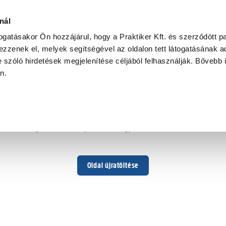
nál
togatásakor Ön hozzájárul, hogy a Praktiker Kft. és szerződött pa
zzenek el, melyek segítségével az oldalon tett látogatásának ad
 szóló hirdetések megjelenítése céljából felhasználják. Bővebb 
Hoppá ...
an.
Váratlan hiba történt
Dolgozunk a hiba javításán. Egy kis türelmet kérünk.
Oldal újratöltése