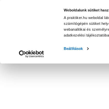
Weboldalunk sütiket hasz
A praktiker.hu weboldal lá
számítógépén sütiket helye
webanalitikai és személyre
adatkezelési tájékoztatób
Beállítások