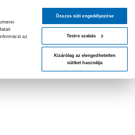
Összes süti engedélyezése
rtnerei
atait
Testre szabás
információ az
Kizárólag az elengedhetetlen
sütiket használja