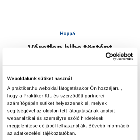
Hoppá ...
Váratlan hiba történt
Dolgozunk a hiba javításán. Egy kis türelmet kérünk.
Weboldalunk sütiket használ
A praktiker.hu weboldal látogatásakor Ön hozzájárul,
Oldal újratöltése
hogy a Praktiker Kft. és szerződött partnerei
számítógépén sütiket helyezzenek el, melyek
segítségével az oldalon tett látogatásának adatait
webanalitikai és személyre szóló hirdetések
megjelenítése céljából felhasználják. Bővebb információ
az adatkezelési tájékoztatóban.