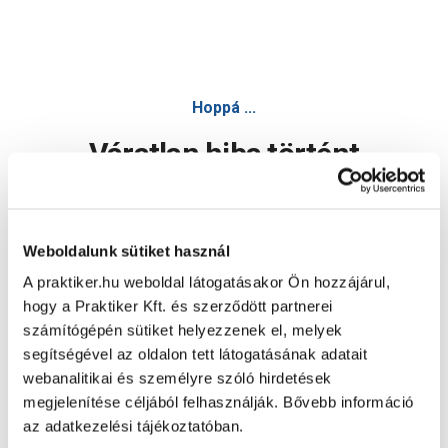
Hoppá ...
Váratlan hiba történt
Dolgozunk a hiba javításán. Egy kis türelmet kérünk.
Weboldalunk sütiket használ
A praktiker.hu weboldal látogatásakor Ön hozzájárul,
Oldal újratöltése
hogy a Praktiker Kft. és szerződött partnerei
számítógépén sütiket helyezzenek el, melyek
segítségével az oldalon tett látogatásának adatait
webanalitikai és személyre szóló hirdetések
megjelenítése céljából felhasználják. Bővebb információ
az adatkezelési tájékoztatóban.