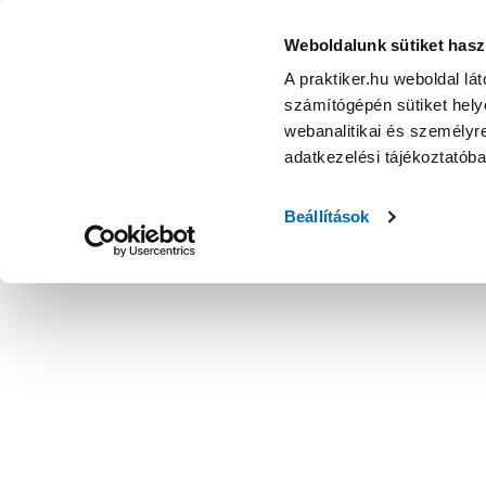
Rábalux tartu kültéri mennyezeti lámpa led 18w 1800lm 28
Weboldalunk sütiket hasz
A praktiker.hu weboldal lá
számítógépén sütiket helye
webanalitikai és személyre
adatkezelési tájékoztatób
Beállítások