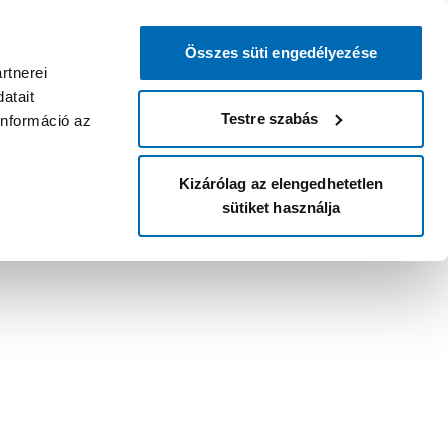
Összes süti engedélyezése
rtnerei
atait
Testre szabás
információ az
Kizárólag az elengedhetetlen
sütiket használja