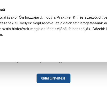
00-6000k
nál
togatásakor Ön hozzájárul, hogy a Praktiker Kft. és szerződött pa
zzenek el, melyek segítségével az oldalon tett látogatásának ad
 szóló hirdetések megjelenítése céljából felhasználják. Bővebb 
Hoppá ...
an.
Váratlan hiba történt
Dolgozunk a hiba javításán. Egy kis türelmet kérünk.
Oldal újratöltése