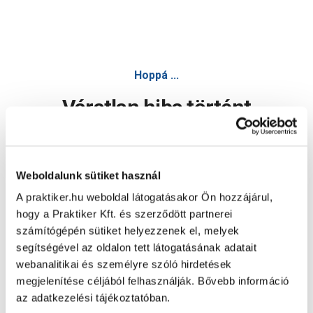
Hoppá ...
Váratlan hiba történt
Dolgozunk a hiba javításán. Egy kis türelmet kérünk.
Weboldalunk sütiket használ
A praktiker.hu weboldal látogatásakor Ön hozzájárul,
Oldal újratöltése
hogy a Praktiker Kft. és szerződött partnerei
számítógépén sütiket helyezzenek el, melyek
segítségével az oldalon tett látogatásának adatait
webanalitikai és személyre szóló hirdetések
megjelenítése céljából felhasználják. Bővebb információ
az adatkezelési tájékoztatóban.