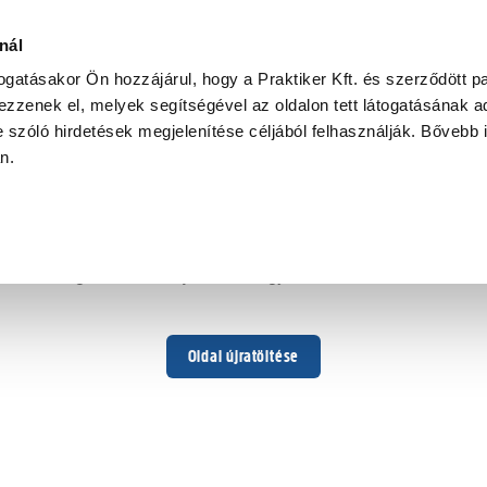
nál
togatásakor Ön hozzájárul, hogy a Praktiker Kft. és szerződött pa
zzenek el, melyek segítségével az oldalon tett látogatásának ad
 szóló hirdetések megjelenítése céljából felhasználják. Bővebb 
Hoppá ...
an.
Váratlan hiba történt
Dolgozunk a hiba javításán. Egy kis türelmet kérünk.
Oldal újratöltése