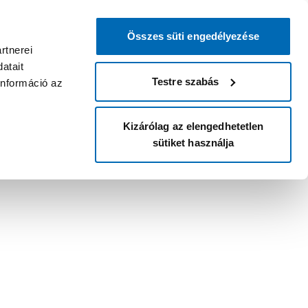
Összes süti engedélyezése
rtnerei
atait
Testre szabás
információ az
Kizárólag az elengedhetetlen
sütiket használja