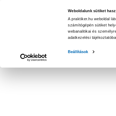
Weboldalunk sütiket hasz
A praktiker.hu weboldal lá
számítógépén sütiket helye
webanalitikai és személyre
adatkezelési tájékoztatób
Beállítások