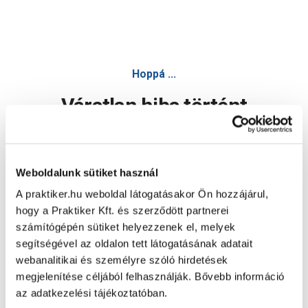
Hoppá ...
Váratlan hiba történt
Dolgozunk a hiba javításán. Egy kis türelmet kérünk.
Weboldalunk sütiket használ
A praktiker.hu weboldal látogatásakor Ön hozzájárul,
Oldal újratöltése
hogy a Praktiker Kft. és szerződött partnerei
számítógépén sütiket helyezzenek el, melyek
segítségével az oldalon tett látogatásának adatait
webanalitikai és személyre szóló hirdetések
megjelenítése céljából felhasználják. Bővebb információ
az adatkezelési tájékoztatóban.