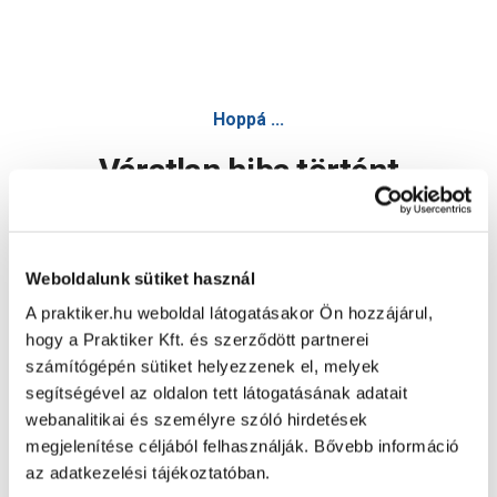
Hoppá ...
Váratlan hiba történt
Dolgozunk a hiba javításán. Egy kis türelmet kérünk.
Weboldalunk sütiket használ
A praktiker.hu weboldal látogatásakor Ön hozzájárul,
Oldal újratöltése
hogy a Praktiker Kft. és szerződött partnerei
számítógépén sütiket helyezzenek el, melyek
segítségével az oldalon tett látogatásának adatait
webanalitikai és személyre szóló hirdetések
megjelenítése céljából felhasználják. Bővebb információ
az adatkezelési tájékoztatóban.