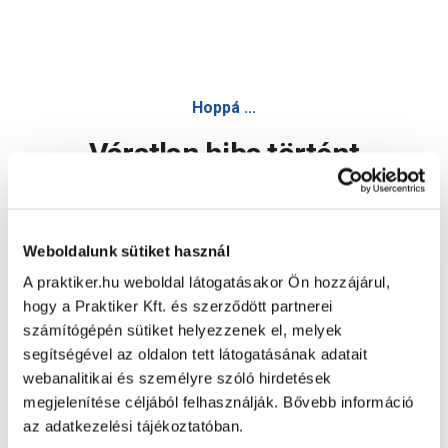
Hoppá ...
Váratlan hiba történt
Dolgozunk a hiba javításán. Egy kis türelmet kérünk.
Weboldalunk sütiket használ
A praktiker.hu weboldal látogatásakor Ön hozzájárul,
Oldal újratöltése
hogy a Praktiker Kft. és szerződött partnerei
számítógépén sütiket helyezzenek el, melyek
segítségével az oldalon tett látogatásának adatait
webanalitikai és személyre szóló hirdetések
megjelenítése céljából felhasználják. Bővebb információ
az adatkezelési tájékoztatóban.