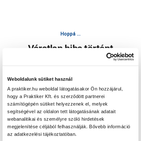
Hoppá ...
Váratlan hiba történt
Dolgozunk a hiba javításán. Egy kis türelmet kérünk.
Weboldalunk sütiket használ
A praktiker.hu weboldal látogatásakor Ön hozzájárul,
Oldal újratöltése
hogy a Praktiker Kft. és szerződött partnerei
számítógépén sütiket helyezzenek el, melyek
segítségével az oldalon tett látogatásának adatait
webanalitikai és személyre szóló hirdetések
megjelenítése céljából felhasználják. Bővebb információ
az adatkezelési tájékoztatóban.